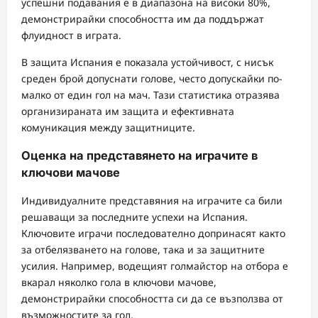
успешни подавания е в диапазона на високи 80%,
демонстрирайки способността им да поддържат
флуидност в играта.
В защита Испания е показала устойчивост, с нисък
среден брой допуснати голове, често допускайки по-
малко от един гол на мач. Тази статистика отразява
организираната им защита и ефективната
комуникация между защитниците.
Оценка на представянето на играчите в
ключови мачове
Индивидуалните представяния на играчите са били
решаващи за последните успехи на Испания.
Ключовите играчи последователно допринасят както
за отбелязването на голове, така и за защитните
усилия. Например, водещият голмайстор на отбора е
вкарал няколко гола в ключови мачове,
демонстрирайки способността си да се възползва от
възможностите за гол.