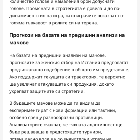
количество голове и намаления брой допуснати
голове. Промяната в стратегията е довела и до по-
динамичен стил на игра, като играчите показват по-
голяма гъвкавост в ролите си на терена.
Прогнози на базата на предишни анализи на
мачове
На базата на предишни анализи на мачове,
прогнозите за женския отбор на Испания предполагат
продължаващо подобрение в общото им представяне.
Ако поддържат текущата си траектория, те вероятно
ще увеличат атакуващата си продукция, докато
укрепват защитните си стратегии.
В бъдещите мачове може да ги видим да
експериментират с нови формации или тактики,
особено срещу разнообразни противници.
Анализаторите очакват, че тяхната адаптивност ще
бъде решаваща в предстоящите турнири,
потенциално водеща до значителни успехи на