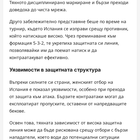
Тяхното дисциплинирано маркиране и бързи преходи
доведоха до чиста мрежа.
Друго забележително представяне беше по време на
турнир, където Испания се изправи срещу противник,
който натискаше високо. Чрез преминаване към
формация 5-3-2, те укрепиха защитната си линия,
позволявайки им да поемат натиск и да
контраатакуват ефективно.
Уязвимости в защитната структура
Въпреки силните си страни, женският отбор на
Испания е показал уязвимости, особено при прехода
от защита към атака. Бързите контраатаки могат да
експлоатират пропуските, оставени от напредващите
бекове.
Освен това, тяхната зависимост от висока защитна
линия може да бъде рискована срещу отбори с бързи
нападатели, което води до потенциални ситуации