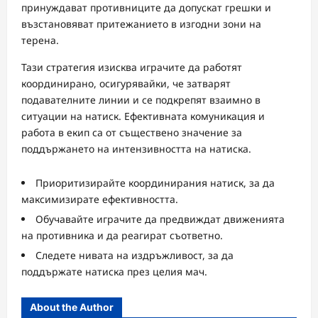
принуждават противниците да допускат грешки и
възстановяват притежанието в изгодни зони на
терена.
Тази стратегия изисква играчите да работят
координирано, осигурявайки, че затварят
подавателните линии и се подкрепят взаимно в
ситуации на натиск. Ефективната комуникация и
работа в екип са от съществено значение за
поддържането на интензивността на натиска.
Приоритизирайте координирания натиск, за да
максимизирате ефективността.
Обучавайте играчите да предвиждат движенията
на противника и да реагират съответно.
Следете нивата на издръжливост, за да
поддържате натиска през целия мач.
About the Author