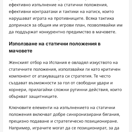
ефективно изпълнение на статични положения,
ефективни контраатаки и тактики на натиск, които
нарушават играта на противниците. Всяка тактика
допринася за общия им игрови план, позволявайки им
да поддържат конкурентно предимство в мачовете.
Използване на статични положения в
мачовете
Женският отбор на Испания е овладял изкуството на
статичните положения, използвайки ги като критичен
компонент от атакуващата си стратегия. Те често
създават възможности за гол от свободни удари и
корнери, прилагайки сложни рутинни действия, които
объркват защитниците.
Ключовите елементи на изпълнението на статични
положения включват добре синхронизирани бягания,
прецизно подаване и стратегическо позициониране.
Например, играчите могат да се позиционират, за да