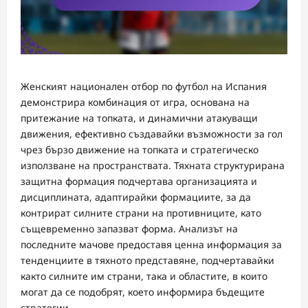
Женският национален отбор по футбол на Испания
демонстрира комбинация от игра, основана на
притежание на топката, и динамични атакуващи
движения, ефективно създавайки възможности за гол
чрез бързо движение на топката и стратегическо
използване на пространствата. Тяхната структурирана
защитна формация подчертава организацията и
дисциплината, адаптирайки формациите, за да
контрират силните страни на противниците, като
същевременно запазват форма. Анализът на
последните мачове предоставя ценна информация за
тенденциите в тяхното представяне, подчертавайки
както силните им страни, така и областите, в които
могат да се подобрят, което информира бъдещите
стратегии.