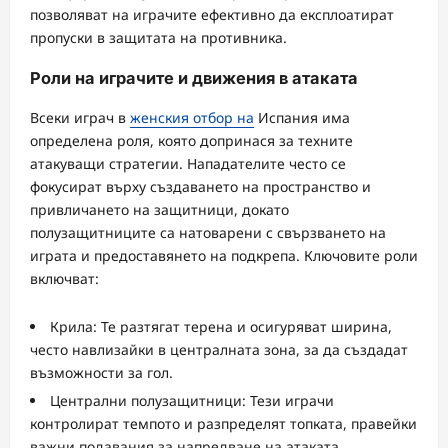
позволяват на играчите ефективно да експлоатират
пропуски в защитата на противника.
Роли на играчите и движения в атаката
Всеки играч в
женския отбор на
Испания има
определена роля, която допринася за техните
атакуващи стратегии. Нападателите често се
фокусират върху създаването на пространство и
привличането на защитници, докато
полузащитниците са натоварени с свързването на
играта и предоставянето на подкрепа. Ключовите роли
включват:
Крила: Те разтягат терена и осигуряват ширина,
често навлизайки в централната зона, за да създадат
възможности за гол.
Централни полузащитници: Тези играчи
контролират темпото и разпределят топката, правейки
важни подавания за напредване на атаката.