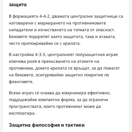
защита
В формацията 4-4-2, двамата централни защитници са
натоварени с маркирането на противниковите
нападатели и изчистването на топката от опасност.
Бековете подкрепят както защитата, така и атаката,
често припокривайки се с крилата.
В настройка 4-3-3, централният полузащитник играе
ключова роля в прекъсването на атаките на
противника, докато крилата се връщат, за да помагат
на бековете, осигурявайки защитно покритие по
фланговете.
Всеки играч се очаква да комуникира ефективно,
поддържайки компактна форма, за да ограничи
пространствата, които противникът може да
експлоатира.
Защитна философия и тактики