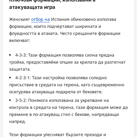
атакуващата игра
Женският
отбор на
Испания обикновено използва
формации, които подчертават ширината и
флуидността в атаката. Често срещаните формации
включват:
4-3-3: Тази формация позволява силна предна
тройка, предоставяйки опции за крилата да разтегнат
защитата.
4-2-3-1: Тази настройка позволява солидно
присъствие в средата на терена, като същевременно
осигурява атакуваща подкрепа от бековете.
3-5-2: Понякога използвана за укрепване на
контрола в средата на терена, тази формация може да
премине в по-атакуващ стил с бекове, напредващи
напред.
Тези формации улесняват бързите преходи и