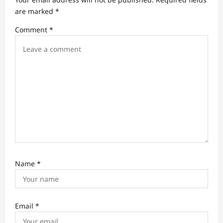
t
are marked
*
i
Comment
*
o
n
Name
*
Email
*