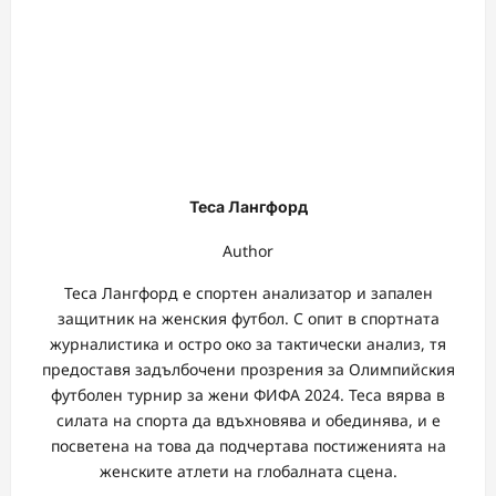
Теса Лангфорд
Author
Теса Лангфорд е спортен анализатор и запален
защитник на женския футбол. С опит в спортната
журналистика и остро око за тактически анализ, тя
предоставя задълбочени прозрения за Олимпийския
футболен турнир за жени ФИФА 2024. Теса вярва в
силата на спорта да вдъхновява и обединява, и е
посветена на това да подчертава постиженията на
женските атлети на глобалната сцена.