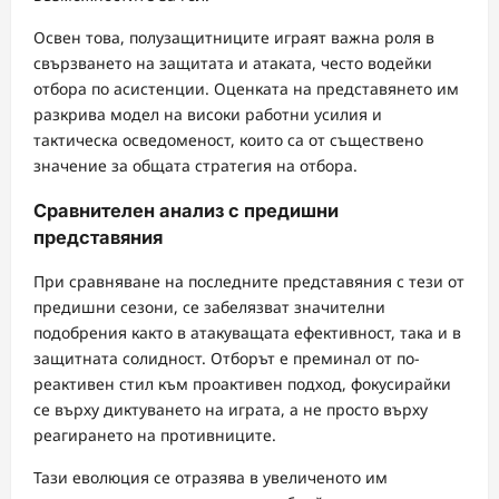
Освен това, полузащитниците играят важна роля в
свързването на защитата и атаката, често водейки
отбора по асистенции. Оценката на представянето им
разкрива модел на високи работни усилия и
тактическа осведоменост, които са от съществено
значение за общата стратегия на отбора.
Сравнителен анализ с предишни
представяния
При сравняване на последните представяния с тези от
предишни сезони, се забелязват значителни
подобрения както в атакуващата ефективност, така и в
защитната солидност. Отборът е преминал от по-
реактивен стил към проактивен подход, фокусирайки
се върху диктуването на играта, а не просто върху
реагирането на противниците.
Тази еволюция се отразява в увеличеното им