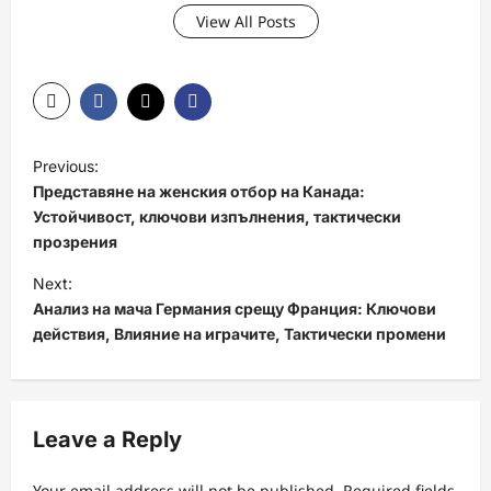
View All Posts
P
Previous:
o
Представяне на женския отбор на Канада:
s
Устойчивост, ключови изпълнения, тактически
прозрения
t
Next:
n
Анализ на мача Германия срещу Франция: Ключови
a
действия, Влияние на играчите, Тактически промени
v
i
g
Leave a Reply
a
Your email address will not be published.
Required fields