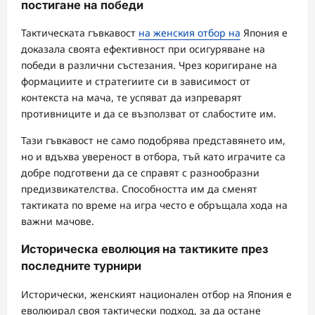
постигане на победи
Тактическата гъвкавост
на женския отбор на
Япония е
доказала своята ефективност при осигуряване на
победи в различни състезания. Чрез коригиране на
формациите и стратегиите си в зависимост от
контекста на мача, те успяват да изпреварят
противниците и да се възползват от слабостите им.
Тази гъвкавост не само подобрява представянето им,
но и вдъхва увереност в отбора, тъй като играчите са
добре подготвени да се справят с разнообразни
предизвикателства. Способността им да сменят
тактиката по време на игра често е обръщала хода на
важни мачове.
Историческа еволюция на тактиките през
последните турнири
Исторически, женският национален отбор на Япония е
еволюирал своя тактически подход, за да остане