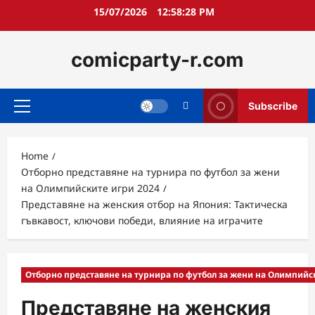
Skip
15/07/2026
12:58:29 PM
to
content
comicparty-r.com
Subscribe
Primary
Menu
Home
Отборно представяне на турнира по футбол за жени
на Олимпийските игри 2024
Представяне на женския отбор на Япония: Тактическа
гъвкавост, ключови победи, влияние на играчите
Отборно представяне на турнира по футбол за жени на Олимпийс
Представяне на женския