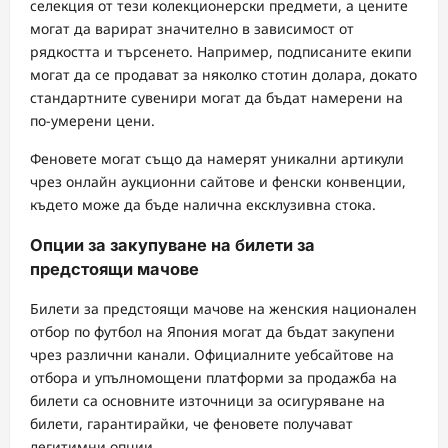
селекция от тези колекционерски предмети, а цените
могат да варират значително в зависимост от
рядкостта и търсенето. Например, подписаните екипи
могат да се продават за няколко стотин долара, докато
стандартните сувенири могат да бъдат намерени на
по-умерени цени.
Феновете могат също да намерят уникални артикули
чрез онлайн аукционни сайтове и фенски конвенции,
където може да бъде налична ексклузивна стока.
Опции за закупуване на билети за
предстоящи мачове
Билети за предстоящи мачове на женския национален
отбор по футбол на Япония могат да бъдат закупени
чрез различни канали. Официалните уебсайтове на
отбора и упълномощени платформи за продажба на
билети са основните източници за осигуряване на
билети, гарантирайки, че феновете получават
легитимни опции.