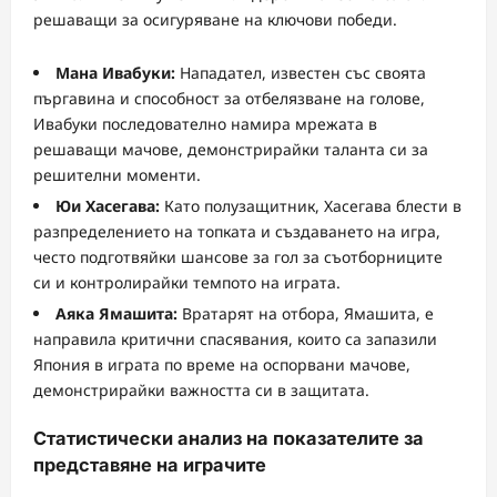
решаващи за осигуряване на ключови победи.
Мана Ивабуки:
Нападател, известен със своята
пъргавина и способност за отбелязване на голове,
Ивабуки последователно намира мрежата в
решаващи мачове, демонстрирайки таланта си за
решителни моменти.
Юи Хасегава:
Като полузащитник, Хасегава блести в
разпределението на топката и създаването на игра,
често подготвяйки шансове за гол за съотборниците
си и контролирайки темпото на играта.
Аяка Ямашита:
Вратарят на отбора, Ямашита, е
направила критични спасявания, които са запазили
Япония в играта по време на оспорвани мачове,
демонстрирайки важността си в защитата.
Статистически анализ на показателите за
представяне на играчите