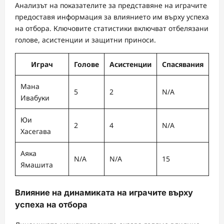
Анализът на показателите за представяне на играчите
предоставя информация за влиянието им върху успеха
на отбора. Ключовите статистики включват отбелязани
голове, асистенции и защитни приноси.
Играч
Голове
Асистенции
Спасявания
Мана
5
2
N/A
Ивабуки
Юи
2
4
N/A
Хасегава
Аяка
N/A
N/A
15
Ямашита
Влияние на динамиката на играчите върху
успеха на отбора