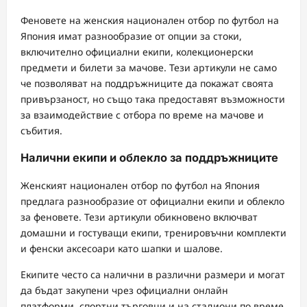
Феновете на женския национален отбор по футбол на
Япония имат разнообразие от опции за стоки,
включително официални екипи, колекционерски
предмети и билети за мачове. Тези артикули не само
че позволяват на поддръжниците да покажат своята
привързаност, но също така предоставят възможности
за взаимодействие с отбора по време на мачове и
събития.
Налични екипи и облекло за поддръжниците
Женският национален отбор по футбол на Япония
предлага разнообразие от официални екипи и облекло
за феновете. Тези артикули обикновено включват
домашни и гостуващи екипи, тренировъчни комплекти
и фенски аксесоари като шапки и шалове.
Екипите често са налични в различни размери и могат
да бъдат закупени чрез официални онлайн
платформи, спортни търговци и на стадиони по време