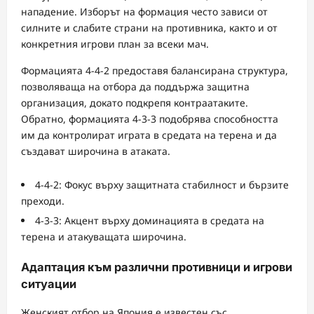
нападение. Изборът на формация често зависи от
силните и слабите страни на противника, както и от
конкретния игрови план за всеки мач.
Формацията 4-4-2 предоставя балансирана структура,
позволяваща на отбора да поддържа защитна
организация, докато подкрепя контраатаките.
Обратно, формацията 4-3-3 подобрява способността
им да контролират играта в средата на терена и да
създават широчина в атаката.
4-4-2: Фокус върху защитната стабилност и бързите
преходи.
4-3-3: Акцент върху доминацията в средата на
терена и атакуващата широчина.
Адаптация към различни противници и игрови
ситуации
Женският отбор на Япония е известен със