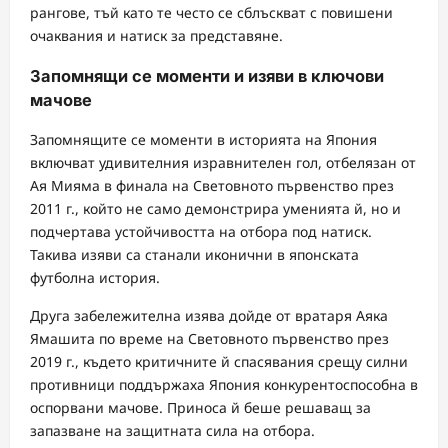
рангове, тъй като те често се сблъскват с повишени
очаквания и натиск за представяне.
Запомнящи се моменти и изяви в ключови
мачове
Запомнящите се моменти в историята на Япония
включват удивителния изравнителен гол, отбелязан от
Ая Мияма в финала на Световното първенство през
2011 г., който не само демонстрира уменията й, но и
подчертава устойчивостта на отбора под натиск.
Такива изяви са станали иконични в японската
футболна история.
Друга забележителна изява дойде от вратаря Аяка
Ямашита по време на Световното първенство през
2019 г., където критичните й спасявания срещу силни
противници поддържаха Япония конкурентоспособна в
оспорвани мачове. Приноса й беше решаващ за
запазване на защитната сила на отбора.