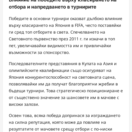
отбора и напредването в турнирите
Победите в основни турнири оказват дълбоко влияние
върху класирането на Япония в FIFA, често поставяйки
ги сред топ отборите в света. Спечелването на
Световното първенство през 2011 г. ги изкачи в топ
пет, увеличавайки видимостта им и привличайки
възможности за спонсорство.
Последователните представяния в Купата на Азия и
олимпийските квалификации също осигуряват на
Япония конкурентоспособност на световната сцена,
позволявайки им да получат благоприятни жребии в
бъдещи турнири. Това стратегическо позициониране е
от съществено значение за шансовете им в мачове с
високи залози.
Освен това, всяка победа допринася за изграждането
на силна репутация, която може да повлияе на
резултатите от мачовете срещу отбори с по-ниски