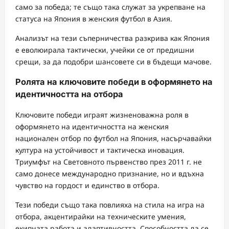
само за победа; те също така служат за укрепване на
статуса на Япония в женския футбол в Азия.
Анализът на тези съперничества разкрива как Япония
е еволюирала тактически, учейки се от предишни
срещи, за да подобри шансовете си в бъдещи мачове.
Ролята на ключовите победи в оформянето на
идентичността на отбора
Ключовите победи играят жизненоважна роля в
оформянето на идентичността на женския
национален отбор по футбол на Япония, насърчавайки
култура на устойчивост и тактическа иновация.
Триумфът на Световното първенство през 2011 г. не
само донесе международно признание, но и вдъхна
чувство на гордост и единство в отбора.
Тези победи също така повлияха на стила на игра на
отбора, акцентирайки на техническите умения,
екипната работа и адаптивността. Способността да се