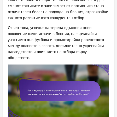
сменят тактиките в зависимост от противника стана
отличителен белег на подхода на Япония, отразявайки
тяхното развитие като конкурентен отбор.
Освен това, успехът на терена вдъхнови ново
поколение жени играчи в Япония, насърчавайки
участието във футбола и промотирайки равенството
между половете в спорта, допълнително укрепвайки
наследството и влиянието на отбора върху
обществото.