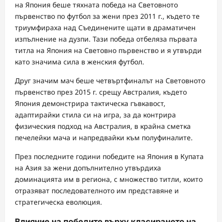
на Япония беше тяхната победа на Световното
първенство по футбол за жени през 2011 г., където те
триумфираха над Съединените щати в драматичен
изпълнение на дузпи. Тази победа отбеляза първата
титла на Япония на Световно първенство и я утвърди
като значима сила в женския футбол.
Друг значим мач беше четвъртфиналът на Световното
първенство през 2015 г. срещу Австралия, където
Япония демонстрира тактическа гъвкавост,
адаптирайки стила си на игра, за да контрира
физическия подход на Австралия, в крайна сметка
печелейки мача и напредвайки към полуфиналите.
През последните години победите на Япония в Купата
на Азия за жени допълнително утвърдиха
доминацията им в региона, с множество титли, които
отразяват последователното им представяне и
стратегическа еволюция.
Влияние на победите върху класирането на