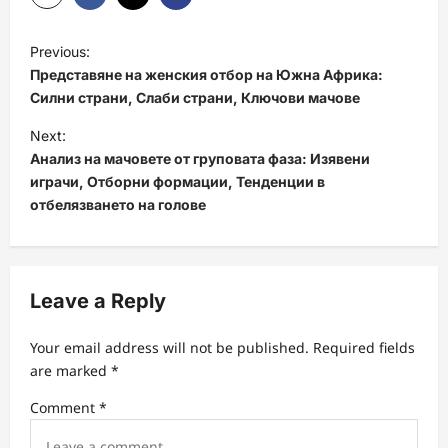
P
Previous:
o
Представяне на женския отбор на Южна Африка:
s
Силни страни, Слаби страни, Ключови мачове
t
Next:
Анализ на мачовете от груповата фаза: Изявени
n
играчи, Отборни формации, Тенденции в
a
отбелязването на голове
v
i
g
Leave a Reply
a
t
Your email address will not be published.
Required fields
are marked
*
i
Comment
*
o
n