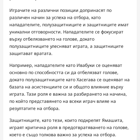
Играчите на различни позиции допринасят по
различен начин за успеха на отбора, като
нападателите, полузащитниците и защитниците имат
уникални отговорности. Нападателите се фокусират
върху отбелязването на голове, докато
полузащитниците улесняват играта, а защитниците
защитават вратата.
Например, нападателите като Ивабуки се оценяват
основно по способността си да отбелязват голове,
докато полузащитниците като Хасегава се оценяват на
базата на асистенциите си и общото влияние върху
играта. Тази роля е важна за разбирането на начина,
по който представянето на всеки играч влияе на
резултатите на отбора.
Защитниците, като тези, които подкрепят Ямашита,
играят критична роля в предотвратяването на голове,
което е също толкова важно за успеха на отбора.