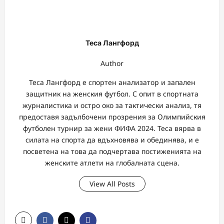
Теса Лангфорд
Author
Теса Лангфорд е спортен анализатор и запален
защитник на женския футбол. С опит в спортната
журналистика и остро око за тактически анализ, тя
предоставя задълбочени прозрения за Олимпийския
футболен турнир за жени ФИФА 2024. Теса вярва в
силата на спорта да вдъхновява и обединява, и е
посветена на това да подчертава постиженията на
женските атлети на глобалната сцена.
View All Posts