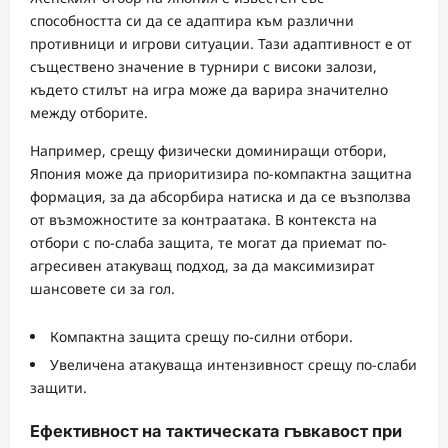
способността си да се адаптира към различни
противници и игрови ситуации. Тази адаптивност е от
съществено значение в турнири с високи залози,
където стилът на игра може да варира значително
между отборите.
Например, срещу физически доминиращи отбори,
Япония може да приоритизира по-компактна защитна
формация, за да абсорбира натиска и да се възползва
от възможностите за контраатака. В контекста на
отбори с по-слаба защита, те могат да приемат по-
агресивен атакуващ подход, за да максимизират
шансовете си за гол.
Компактна защита срещу по-силни отбори.
Увеличена атакуваща интензивност срещу по-слаби
защити.
Ефективност на тактическата гъвкавост при