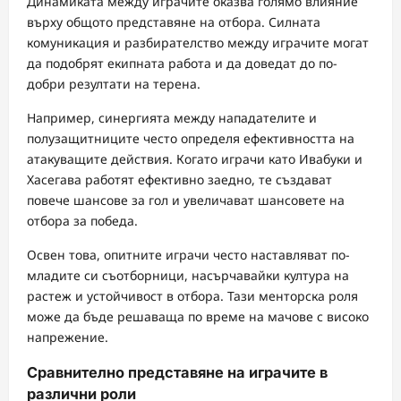
Динамиката между играчите оказва голямо влияние
върху общото представяне на отбора. Силната
комуникация и разбирателство между играчите могат
да подобрят екипната работа и да доведат до по-
добри резултати на терена.
Например, синергията между нападателите и
полузащитниците често определя ефективността на
атакуващите действия. Когато играчи като Ивабуки и
Хасегава работят ефективно заедно, те създават
повече шансове за гол и увеличават шансовете на
отбора за победа.
Освен това, опитните играчи често наставляват по-
младите си съотборници, насърчавайки култура на
растеж и устойчивост в отбора. Тази менторска роля
може да бъде решаваща по време на мачове с високо
напрежение.
Сравнително представяне на играчите в
различни роли