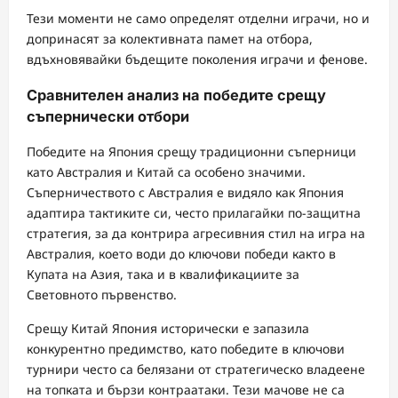
Тези моменти не само определят отделни играчи, но и
допринасят за колективната памет на отбора,
вдъхновявайки бъдещите поколения играчи и фенове.
Сравнителен анализ на победите срещу
съпернически отбори
Победите на Япония срещу традиционни съперници
като Австралия и Китай са особено значими.
Съперничеството с Австралия е видяло как Япония
адаптира тактиките си, често прилагайки по-защитна
стратегия, за да контрира агресивния стил на игра на
Австралия, което води до ключови победи както в
Купата на Азия, така и в квалификациите за
Световното първенство.
Срещу Китай Япония исторически е запазила
конкурентно предимство, като победите в ключови
турнири често са белязани от стратегическо владеене
на топката и бързи контраатаки. Тези мачове не са