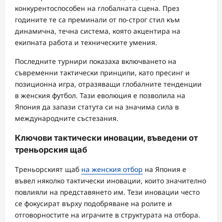
конкурентоспособен на глобалната сцена. През
годините те са преминали от по-строг стил към
динамична, течна система, която акцентира на
екипната работа и техническите умения.
Последните турнири показаха включването на
съвременни тактически принципи, като пресинг и
позиционна игра, отразяващи глобалните тенденции
в женския футбол. Тази еволюция е позволила на
Япония да запази статута си на значима сила в
международните състезания.
Ключови тактически иновации, въведени от
треньорския щаб
Треньорският щаб
на женския отбор
на Япония е
въвел няколко тактически иновации, които значително
повлияли на представянето им. Тези иновации често
се фокусират върху подобряване на ролите и
отговорностите на играчите в структурата на отбора.