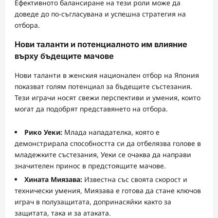
Ефективното балансиране на тези роли може да
доведе до по-съгласувана и успешна стратегия на
отбора.
Нови таланти и потенциалното им влияние
върху бъдещите мачове
Нови таланти в женския национален отбор на Япония
показват голям потенциал за бъдещите състезания.
Тези играчи носят свежи перспективи и умения, които
могат да подобрят представянето на отбора.
Рико Уеки:
Млада нападателка, която е
демонстрирала способността си да отбелязва голове в
младежките състезания, Уеки се очаква да направи
значителен принос в предстоящите мачове.
Хината Миязава:
Известна със своята скорост и
технически умения, Миязава е готова да стане ключов
играч в полузащитата, допринасяйки както за
защитата, така и за атаката.